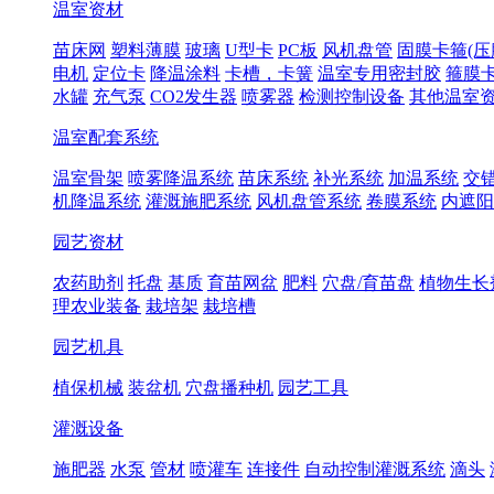
温室资材
苗床网
塑料薄膜
玻璃
U型卡
PC板
风机盘管
固膜卡箍(压
电机
定位卡
降温涂料
卡槽，卡簧
温室专用密封胶
箍膜
水罐
充气泵
CO2发生器
喷雾器
检测控制设备
其他温室
温室配套系统
温室骨架
喷雾降温系统
苗床系统
补光系统
加温系统
交
机降温系统
灌溉施肥系统
风机盘管系统
卷膜系统
内遮阳
园艺资材
农药助剂
托盘
基质
育苗网盆
肥料
穴盘/育苗盘
植物生长
理农业装备
栽培架
栽培槽
园艺机具
植保机械
装盆机
穴盘播种机
园艺工具
灌溉设备
施肥器
水泵
管材
喷灌车
连接件
自动控制灌溉系统
滴头