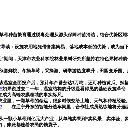
草莓种苗繁育通过脱毒处理从源头保障种苗清洁，结合优势区域
7
导读：设施农用地凭借备案简易、落地成本低的优势，成为当
五”期间，天津市农业科学院林业果树研究所坚持在特色果树种
秋尝鲜桃、冬摘草莓，采摘游、研学游热度攀升，田园变乐园、
该温室全面投产后，预计年产番茄达3万吨，还可种植黄瓜、辣椒
25
如果说过去二十年，温室结构的升级是看得见的基础设施革命，
在成为高端农膜领域的事实标尺。
农业里，一颗草莓的命运，很多时候交给土地、天气和种植经验
12
在辽宁丹东的智能分选车间里，合作社成员熟练地将分选后
从一颗小草莓到亿元大产业，从单纯卖果到“卖风景、卖体验、
白，账账都连着农民的钱袋子。