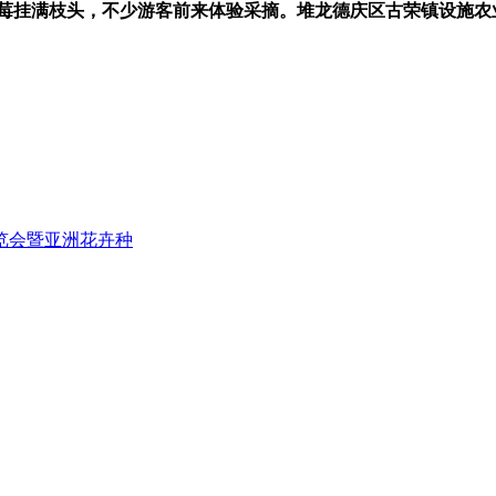
莓挂满枝头，不少游客前来体验采摘。堆龙德庆区古荣镇设施农
博览会暨亚洲花卉种