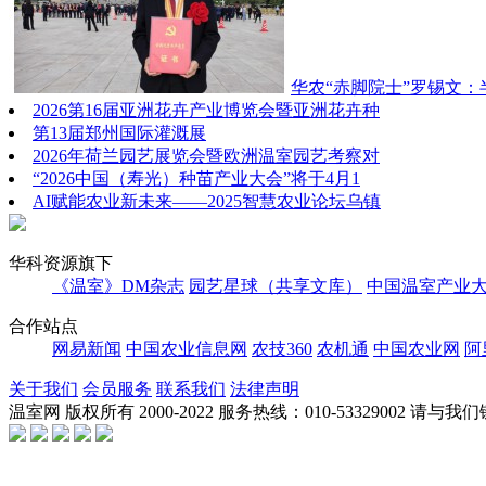
华农“赤脚院士”罗锡文
2026第16届亚洲花卉产业博览会暨亚洲花卉种
第13届郑州国际灌溉展
2026年荷兰园艺展览会暨欧洲温室园艺考察对
“2026中国（寿光）种苗产业大会”将于4月1
AI赋能农业新未来——2025智慧农业论坛乌镇
华科资源旗下
《温室》DM杂志
园艺星球（共享文库）
中国温室产业
合作站点
网易新闻
中国农业信息网
农技360
农机通
中国农业网
阿
关于我们
会员服务
联系我们
法律声明
温室网 版权所有 2000-2022 服务热线：010-53329002 请与我们链接：