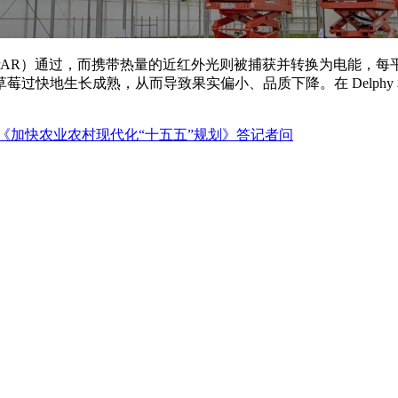
R）通过，而携带热量的近红外光则被捕获并转换为电能，每平方米每
，从而导致果实偏小、品质下降。在 Delphy 和 Proefcentru
《加快农业农村现代化“十五五”规划》答记者问