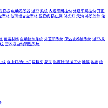
卷膜器
电动卷膜器
湿帘
风机
内遮阳网挂勾
外遮阳网挂勾
开窗
金型材
玻璃铝合金型材
压膜线
防虫网
补光灯
天沟
补膜胶带
储
统
覆盖材料
自动控制系统
外遮阳系统
保温被卷铺系统
湿帘-风
统
营养液自动调温系统
虫板
杀虫灯/诱虫灯
嫁接夹
花夹
温度计/温湿度计
地膜
地布
物
备