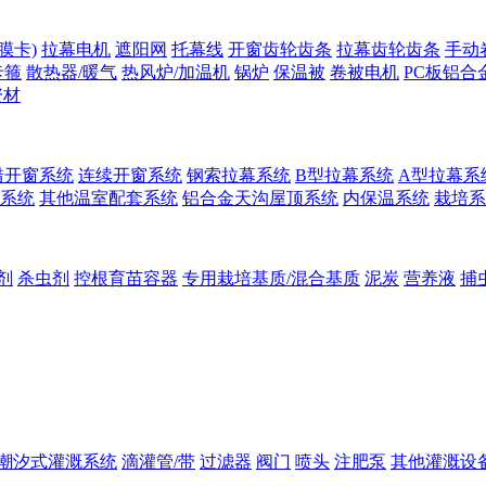
膜卡)
拉幕电机
遮阳网
托幕线
开窗齿轮齿条
拉幕齿轮齿条
手动
卡箍
散热器/暖气
热风炉/加温机
锅炉
保温被
卷被电机
PC板铝合
资材
错开窗系统
连续开窗系统
钢索拉幕系统
B型拉幕系统
A型拉幕系
系统
其他温室配套系统
铝合金天沟屋顶系统
内保温系统
栽培系
剂
杀虫剂
控根育苗容器
专用栽培基质/混合基质
泥炭
营养液
捕
潮汐式灌溉系统
滴灌管/带
过滤器
阀门
喷头
注肥泵
其他灌溉设