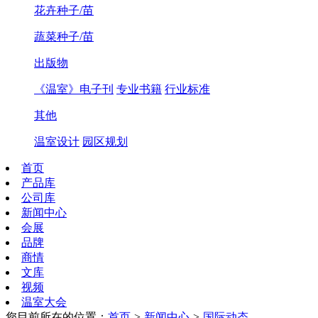
花卉种子/苗
蔬菜种子/苗
出版物
《温室》电子刊
专业书籍
行业标准
其他
温室设计
园区规划
首页
产品库
公司库
新闻中心
会展
品牌
商情
文库
视频
温室大会
您目前所在的位置：
首页
>
新闻中心
>
国际动态