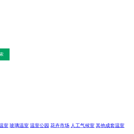
温室
玻璃温室
温室公园
花卉市场
人工气候室
其他成套温室