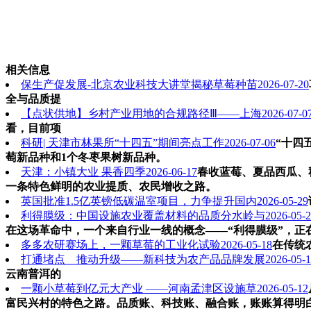
相关信息
保生产促发展-北京农业科技大讲堂揭秘草莓种苗
2026-07-20
全与品质提
【点状供地】乡村产业用地的合规路径Ⅲ——上海
2026-07-0
看，目前项
科研| 天津市林果所“十四五”期间亮点工作
2026-07-06
“十四
萄新品种和1个冬枣果树新品种。
天津：小镇大业 果香四季
2026-06-17
春收蓝莓、夏品西瓜、
一条特色鲜明的农业提质、农民增收之路。
英国批准1.5亿英镑低碳温室项目，力争提升国内
2026-05-29
利得膜级：中国设施农业覆盖材料的品质分水岭与
2026-05-
在这场革命中，一个来自行业一线的概念——“利得膜级”，正
多多农研赛场上，一颗草莓的工业化试验
2026-05-18
在传统
打通堵点 推动升级——新科技为农产品品牌发展
2026-05-
云南普洱的
一颗小草莓到亿元大产业 ——河南孟津区设施草
2026-05-12
富民兴村的特色之路。品质账、科技账、融合账，账账算得明