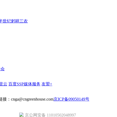
：半世纪躬耕三农
大会
里云
百度SSP媒体服务
友盟+
cnga@cngreenhouse.com
京ICP备09050149号
京公网安备 11010502048997