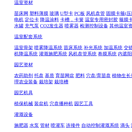
温室资材
苗床网
塑料薄膜
玻璃
U型卡
PC板
风机盘管
固膜卡箍(压
电机
定位卡
降温涂料
卡槽，卡簧
温室专用密封胶
箍膜
水罐
充气泵
CO2发生器
喷雾器
检测控制设备
其他温室
温室配套系统
温室骨架
喷雾降温系统
苗床系统
补光系统
加温系统
交
机降温系统
灌溉施肥系统
风机盘管系统
卷膜系统
内遮阳
园艺资材
农药助剂
托盘
基质
育苗网盆
肥料
穴盘/育苗盘
植物生长
理农业装备
栽培架
栽培槽
园艺机具
植保机械
装盆机
穴盘播种机
园艺工具
灌溉设备
施肥器
水泵
管材
喷灌车
连接件
自动控制灌溉系统
滴头