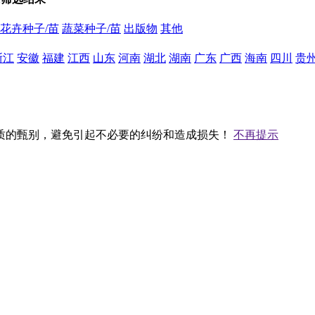
花卉种子/苗
蔬菜种子/苗
出版物
其他
浙江
安徽
福建
江西
山东
河南
湖北
湖南
广东
广西
海南
四川
贵
质的甄别，避免引起不必要的纠纷和造成损失！
不再提示