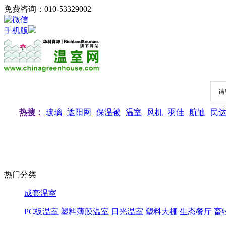
免费咨询：010-53329002
手机版
热搜：
玻璃
遮阳网
保温被
温室
风机
羽佳
航迪
民
热门分类
成套温室
PC板温室
塑料薄膜温室
日光温室
塑料大棚
生态餐厅
畜