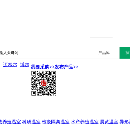
达
迈希尔
博超
我要采购>>
发布产品>>
牧养殖温室
科研温室
检疫隔离温室
水产养殖温室
展览温室
异形