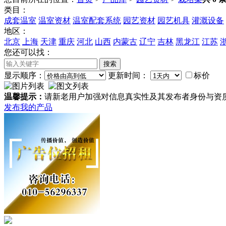
类目：
成套温室
温室资材
温室配套系统
园艺资材
园艺机具
灌溉设备
地区：
北京
上海
天津
重庆
河北
山西
内蒙古
辽宁
吉林
黑龙江
江苏
您还可以找：
显示顺序：
更新时间：
标价
温馨提示：
请新老用户加强对信息真实性及其发布者身份与资
发布我的产品