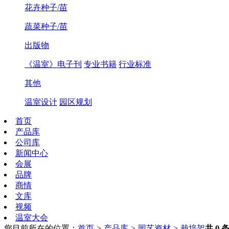
花卉种子/苗
蔬菜种子/苗
出版物
《温室》电子刊
专业书籍
行业标准
其他
温室设计
园区规划
首页
产品库
公司库
新闻中心
会展
品牌
商情
文库
视频
温室大会
您目前所在的位置：
首页
>
产品库
>
园艺资材
>
栽培架
共
0