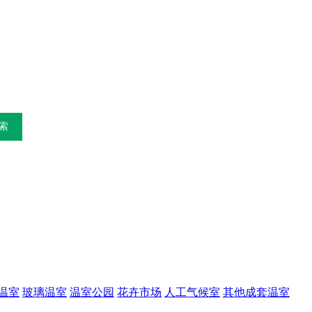
温室
玻璃温室
温室公园
花卉市场
人工气候室
其他成套温室