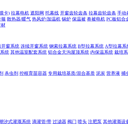
膜卡)
拉幕电机
遮阳网
托幕线
开窗齿轮齿条
拉幕齿轮齿条
手动
卡箍
散热器/暖气
热风炉/加温机
锅炉
保温被
卷被电机
PC板铝合
资材
错开窗系统
连续开窗系统
钢索拉幕系统
B型拉幕系统
A型拉幕系
系统
其他温室配套系统
铝合金天沟屋顶系统
内保温系统
栽培系
剂
杀虫剂
控根育苗容器
专用栽培基质/混合基质
泥炭
营养液
捕
潮汐式灌溉系统
滴灌管/带
过滤器
阀门
喷头
注肥泵
其他灌溉设