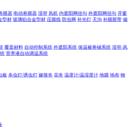
卷膜器
电动卷膜器
湿帘
风机
内遮阳网挂勾
外遮阳网挂勾
开窗
金型材
玻璃铝合金型材
压膜线
防虫网
补光灯
天沟
补膜胶带
储
统
覆盖材料
自动控制系统
外遮阳系统
保温被卷铺系统
湿帘-风
统
营养液自动调温系统
虫板
杀虫灯/诱虫灯
嫁接夹
花夹
温度计/温湿度计
地膜
地布
物
备